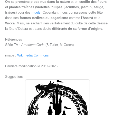
On se promène pieds nus dans la nature
et on
cueille des fleurs
et plantes fraîches
(
violettes
,
tulipes
,
jacinthes
,
jasmin
,
sauge
,
fraises
) pour des
rituels
. Cependant, nous connaissons cette fête
dans ses
formes tardives du paganisme
comme l’
Ásatrú
et la
Wicca
. Mais, ne sachant rien véritablement du culte de cette déesse,
la fête d’Ostara est sans doute
différente de sa forme d’origine
.
Références
Série TV :
American Gods
(B.Fuller, M.Green)
image :
Wikimedia Commons
Dernière modification le 20/02/2025.
Suggestions