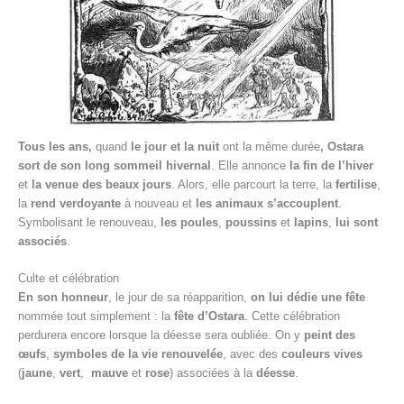
Tous les ans,
quand
le jour et la nuit
ont la même durée
, Ostara
sort de son long sommeil hivernal
. Elle annonce
la fin de l’hiver
et
la venue des beaux jours
. Alors, elle parcourt la terre, la
fertilise
,
la
rend verdoyante
à nouveau et
les animaux s’accouplent
.
Symbolisant le renouveau,
les poules
,
poussins
et
lapins
,
lui sont
associés
.
Culte et célébration
En son honneur
, le jour de sa réapparition,
on lui dédie une
fête
nommée tout simplement : la
fête d’Ostara
. Cette célébration
perdurera encore lorsque la déesse sera oubliée. On y
peint des
œufs
,
symboles de la vie renouvelée
, avec des
couleurs vives
(
jaune
,
vert
,
mauve
et
rose
) associées à la
déesse
.