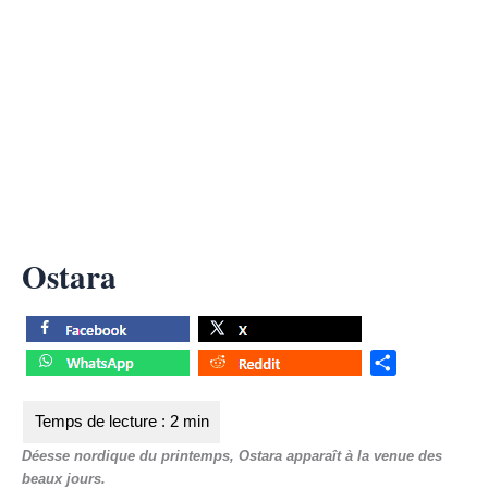
Ostara
S
h
a
r
Déesse nordique du printemps, Ostara apparaît à la venue des
e
beaux jours.