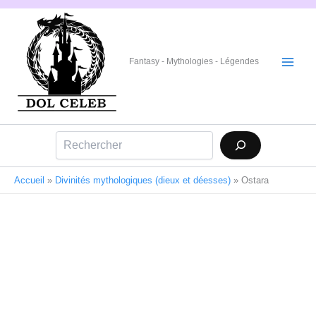
Aller
au
contenu
Fantasy - Mythologies - Légendes
Rechercher
Accueil
»
Divinités mythologiques (dieux et déesses)
»
Ostara