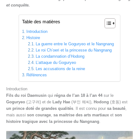
et conquête.
Table des matières
Introduction
Histoire
La guerre entre le Goguryeo et le Nangnang
Le roi Ch’oeri et la princesse du Nangnang
La condamnation d’Hodong
L’attaque du Goguryeo
Les accusations de la reine
Références
Introduction
Fils du roi Daemusin
qui
régna de l’an 18 à l’an 44
sur le
Goguryeo
(고구려) et de
Lady Hae
(부인 해씨),
Hodong
(호동) est
un prince doté de grandes qualités
. Il est connu pour
sa beauté
,
mais aussi
son courage
,
sa maitrise des arts martiaux
et
son
histoire tragique avec la princesse du Nangnang
.