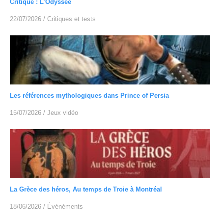
Critique : L’Odyssée
22/07/2026
/
Critiques et tests
Les références mythologiques dans Prince of Persia
15/07/2026
/
Jeux vidéo
La Grèce des héros, Au temps de Troie à Montréal
18/06/2026
/
Événéments