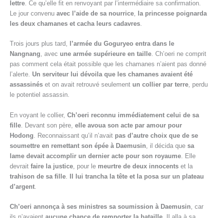
lettre
. Ce qu’elle fit en renvoyant par l’intermédiaire sa confirmation.
Le jour convenu
avec l’aide de sa nourrice
,
la princesse poignarda
les deux chamanes et cacha leurs cadavres
.
Trois jours plus tard,
l’armée du Goguryeo entra dans le
Nangnang
, avec
une armée supérieure en taille
. Ch’oeri ne comprit
pas comment cela était possible que les chamanes n’aient pas donné
l’alerte.
Un serviteur lui dévoila que les chamanes avaient été
assassinés
et on avait retrouvé seulement
un collier par terre
, perdu
le potentiel assassin.
En voyant le collier,
Ch’oeri reconnu immédiatement celui de sa
fille
. Devant son père,
elle avoua son acte par amour pour
Hodong
. Reconnaissant qu’il n’avait
pas d’autre choix que de se
soumettre en remettant son épée à Daemusin
, il décida que
sa
lame devait accomplir un dernier acte pour son royaume
. Elle
devrait
faire la justice
, pour le
meurtre de deux innocents
et la
trahison de sa fille
.
Il lui trancha la tête et la posa sur un plateau
d’argent
.
Ch’oeri annonça à ses ministres sa soumission à Daemusin
, car
ils n’avaient
aucune chance de remporter la bataille
. Il alla à sa