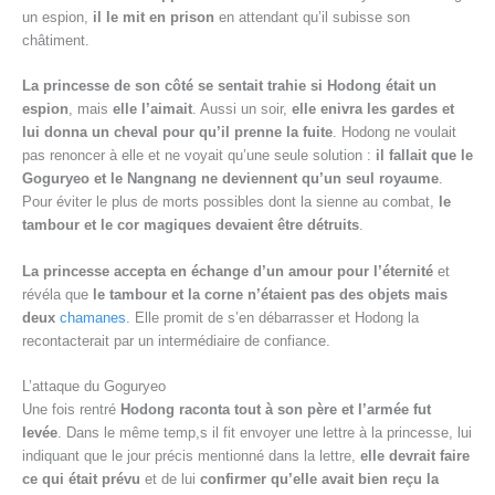
un espion,
il le mit en prison
en attendant qu’il subisse son
châtiment.
La princesse de son côté se sentait trahie si Hodong était un
espion
, mais
elle l’aimait
. Aussi un soir,
elle enivra les gardes et
lui donna un cheval pour qu’il prenne la fuite
. Hodong ne voulait
pas renoncer à elle et ne voyait qu’une seule solution :
il fallait que le
Goguryeo et le Nangnang ne deviennent qu’un seul royaume
.
Pour éviter le plus de morts possibles dont la sienne au combat,
le
tambour et le cor magiques devaient être détruits
.
La princesse accepta en échange d’un amour pour l’éternité
et
révéla que
le tambour et la corne n’étaient pas des objets mais
deux
chamanes
. Elle promit de s’en débarrasser et Hodong la
recontacterait par un intermédiaire de confiance.
L’attaque du Goguryeo
Une fois rentré
Hodong raconta tout à son père et l’armée fut
levée
. Dans le même temp,s il fit envoyer une lettre à la princesse, lui
indiquant que le jour précis mentionné dans la lettre,
elle devrait faire
ce qui était prévu
et de lui
confirmer qu’elle avait bien reçu la