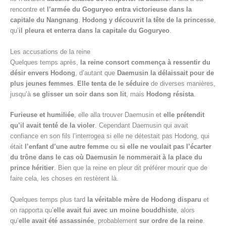
rencontre et
l’armée du Goguryeo entra victorieuse dans la
capitale du Nangnang
.
Hodong y découvrit la tête de la princesse
,
qu’
il pleura et enterra dans la capitale du Goguryeo
.
Les accusations de la reine
Quelques temps après,
la reine consort commença à ressentir du
désir envers Hodong
, d’autant que
Daemusin la délaissait pour de
plus jeunes femmes
.
Elle tenta de le séduire
de diverses manières,
jusqu’à
se glisser un soir dans son lit
, mais
Hodong résista
.
Furieuse et humiliée
, elle alla trouver Daemusin et
elle prétendit
qu’il avait tenté de la violer
. Cependant Daemusin qui avait
confiance en son fils l’interrogea si elle ne détestait pas Hodong, qui
était
l’enfant d’une autre femme
ou
si elle ne voulait pas l’écarter
du trône dans le cas où Daemusin le nommerait à la place du
prince héritier
. Bien que la reine en pleur dit préférer mourir que de
faire cela, les choses en restèrent là.
Quelques temps plus tard
la véritable mère de Hodong disparu
et
on rapporta qu’
elle avait fui avec un moine bouddhiste
, alors
qu’
elle avait été assassinée
, probablement
sur ordre de la reine
.