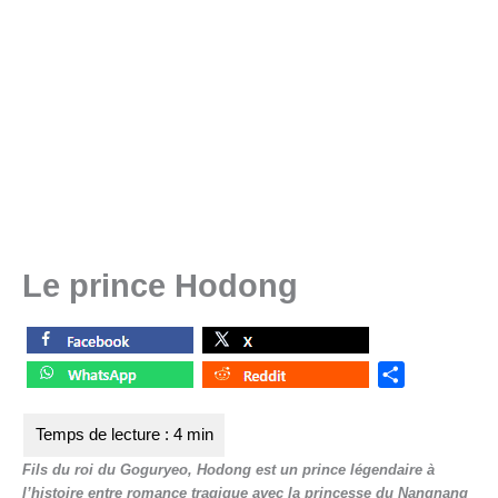
Le prince Hodong
S
h
a
r
Fils du roi du Goguryeo, Hodong est un prince légendaire à
e
l’histoire entre romance tragique avec la princesse du Nangnang