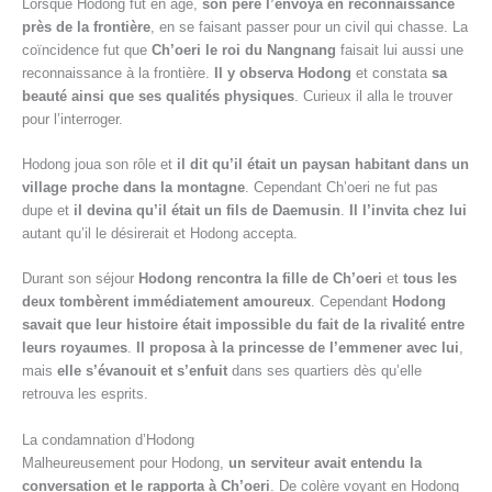
Lorsque Hodong fut en âge,
son père l’envoya en reconnaissance
près de la frontière
, en se faisant passer pour un civil qui chasse. La
coïncidence fut que
Ch’oeri le roi du Nangnang
faisait lui aussi une
reconnaissance à la frontière.
Il y observa Hodong
et constata
sa
beauté ainsi que ses qualités physiques
. Curieux il alla le trouver
pour l’interroger.
Hodong joua son rôle et
il dit qu’il était un paysan habitant dans un
village proche dans la montagne
. Cependant Ch’oeri ne fut pas
dupe et
il devina qu’il était un fils de Daemusin
.
Il l’invita chez lui
autant qu’il le désirerait et Hodong accepta.
Durant son séjour
Hodong rencontra la fille de Ch’oeri
et
tous les
deux tombèrent immédiatement amoureux
. Cependant
Hodong
savait que leur histoire était impossible du fait de la rivalité entre
leurs royaumes
.
Il proposa à la princesse de l’emmener avec lui
,
mais
elle s’évanouit et s’enfuit
dans ses quartiers dès qu’elle
retrouva les esprits.
La condamnation d’Hodong
Malheureusement pour Hodong,
un serviteur avait entendu la
conversation et le rapporta à Ch’oeri
. De colère voyant en Hodong