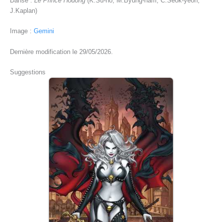
Danse :
Le Prince Hodong
(K.Su-ho, M.Byung-nam, C.Seok-yeon,
J.Kaplan)
Image :
Gemini
Dernière modification le 29/05/2026.
Suggestions