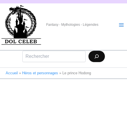
Aller
au
contenu
Fantasy - Mythologies - Légendes
Rechercher
Accueil
»
Héros et personnages
»
Le prince Hodong