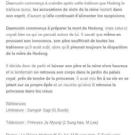
Daemusin commença à craindre après cette trahison que Hodong le
trahisse aussi,
les accusations de viols de la reine
restant
dans
son esprit
, d’autant qu’
elle continuait d’alimenter les suspicions
.
Daemusin commença à préparer la mort de Hodong
, mais celui-ci
voyait bien ce qui se passait autour de lui. Il savait que
même en
prouvant son innocence
,
son père souffrirait de toutes les
trahisons
qu’il avait subi, alors qu’
il pleurait toujours la disparition
de la mère de Hodong
.
Il décida donc de partir et
laisser son père et la reine vivre heureux
et le lendemain
on retrouva son corps dans le jardin du palais
royal
,
près de tombe de la princesse
. Il avait mis
fin à sa vie en se
jetant sur sa propre épée
et on raconte qu’ainsi
il retrouva la
princesse dans les cieux
.
Références
Littérature :
Samguk Sagi
(G.Busik)
Télévision :
Princess Ja Myung
(J.Sung-hee, M.Lee)