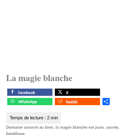
La magie blanche
S
h
a
r
Domaine associé au bien, la magie blanche est pure, sacrée,
e
bénéfique.