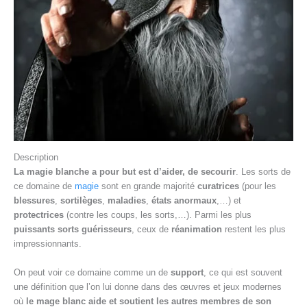
Description
La magie blanche a pour but est d’aider, de secourir
. Les sorts de
ce domaine de
magie
sont en grande majorité
curatrices
(pour les
blessures
,
sortilèges
,
maladies
,
états anormaux
,…) et
protectrices
(contre les coups, les sorts,…). Parmi les plus
puissants sorts guérisseurs
, ceux de
réanimation
restent les plus
impressionnants.
On peut voir ce domaine comme un de
support
, ce qui est souvent
une définition que l’on lui donne dans des œuvres et jeux modernes
où
le mage blanc aide et soutient les autres membres de son