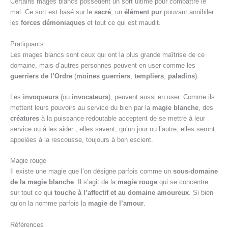
Certains mages blancs possèdent un sort ultime pour combattre le
mal. Ce sort est basé sur le
sacré
, un
élément pur
pouvant annihiler
les
forces démoniaques
et tout ce qui est maudit.
Pratiquants
Les mages blancs sont ceux qui ont la plus grande maîtrise de ce
domaine, mais d’autres personnes peuvent en user comme les
guerriers de l’Ordre
(
moines guerriers
,
templiers
,
paladins
).
Les
invoqueurs
(ou
invocateurs
), peuvent aussi en user. Comme ils
mettent leurs pouvoirs au service du bien par la
magie blanche
, des
créatures
à la puissance redoutable acceptent de se mettre à leur
service ou à les aider ; elles savent, qu’un jour ou l’autre, elles seront
appelées à la rescousse, toujours à bon escient.
Magie rouge
Il existe une magie que l’on désigne parfois comme un
sous-domaine
de la magie blanche
. Il s’agit de la
magie rouge
qui se concentre
sur tout ce qui
touche à l’affectif et au domaine amoureux
. Si bien
qu’on la nomme parfois la
magie de l’amour
.
Références