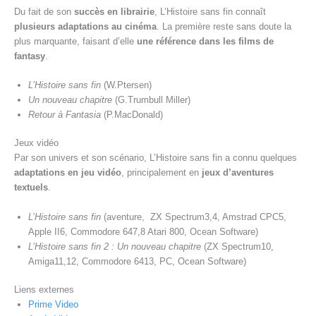
Du fait de son
succès en librairie
, L’Histoire sans fin connaît
plusieurs adaptations au cinéma
. La première reste sans doute la
plus marquante, faisant d’elle
une référence dans les films de
fantasy
.
L’Histoire sans fin
(W.Ptersen)
Un nouveau chapitre
(G.Trumbull Miller)
Retour à Fantasia
(P.MacDonald)
Jeux vidéo
Par son univers et son scénario, L’Histoire sans fin a connu quelques
adaptations en jeu vidéo
, principalement en
jeux d’aventures
textuels
.
L’Histoire sans fin
(aventure, ZX Spectrum3,4, Amstrad CPC5,
Apple II6, Commodore 647,8 Atari 800, Ocean Software)
L’Histoire sans fin 2 : Un nouveau chapitre
(ZX Spectrum10,
Amiga11,12, Commodore 6413, PC, Ocean Software)
Liens externes
Prime Video