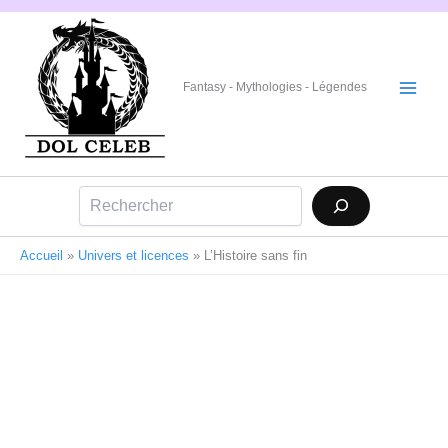
Aller
au
contenu
Fantasy - Mythologies - Légendes
Rechercher
Accueil
»
Univers et licences
»
L’Histoire sans fin