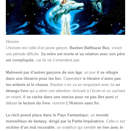
Histoire
L’histoire est celle d’un jeune garçon,
Bastien Balthazar Bux
, vivant
une période difficile.
Sa mère est morte et sa relation avec son père
est compliquée
, car ils ne s’entendent pas.
Malmené par d’autres garçons de son âge
, un jour
il se réfugie
dans une librairie pour les fuir
. Cependant l
e libraire n’aime pas
les enfants et le chasse
. Bastien s’en va en emportant avec lui
un
étrange livre
qui a attiré son attention. Arrivant à l’école et se sachant
en retard,
il se cache dans une remise pour ne pas être puni
et
débute
la lecture du livre
, nommé
L’Histoire sans fin
.
Le récit prend place dans le Pays Fantastiqu
e, un
monde
merveilleux de fantasy
,
dirigé par la Petite Impératrice
. Celle-ci est
victime d’un mal incurable
, un maléfice qui semble
en lien avec le