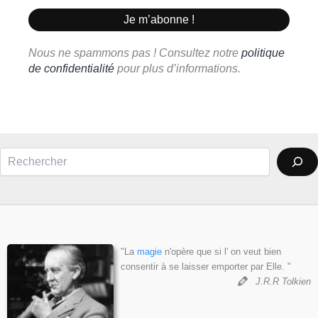
Nous ne spammons pas ! Consultez notre
politique
de confidentialité
pour plus d’informations.
Rechercher
"La
magie
n'opère que si l' on veut bien
consentir à se laisser emporter par Elle. "
J.R.R Tolkien