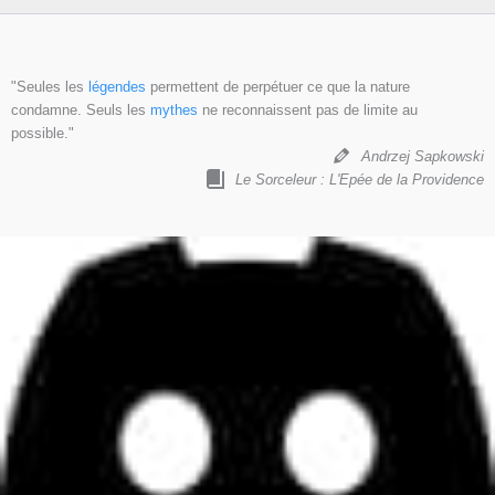
"Seules les
légendes
permettent de perpétuer ce que la nature
condamne. Seuls les
mythes
ne reconnaissent pas de limite au
possible."
Andrzej Sapkowski
Le Sorceleur : L'Epée de la Providence