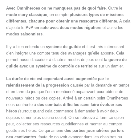
Avec Omniheroes on ne manquera pas de quoi faire
. Outre le
mode story classique
, on compte
plusieurs types de missions
différentes
,
chacune pour obtenir une ressource différente
. A cela
s’ajoute le
PvP en solo avec deux modes réguliers
et aussi les
modes saisonniers
.
Il y a bien entendu un
système de guilde
et il est très intéressant
d’en intégrer une compte tenu des avantages qu’elle apporte. Cela
permet aussi d’accéder à d’autres modes de jeux dont la
guerre de
guilde avec un système de contrôle de territoire
sur un damier.
La durée de vie est cependant aussi augmentée par le
ralentissement de la progression
causée par la demande en temps
et en farm du jeu que l’on a mentionné auparavant pour obtenir de
nouveaux héros ou des copies. Arrivé à un certain point Omniheroes
nous confronte à
des combats difficiles sans faire évoluer ses
héros
(surtout quand cela commence à demander à avoir deux
équipes et non plus qu’une seule). On se retrouve à farm ce qu’on
peut, collecter ses ressources quotidiennes et monter au compte
goutte ses héros. Ce qui amène
des parties journalières parfois
peu captivantes
, faute de pouvoir avancer dans les chapitres ou