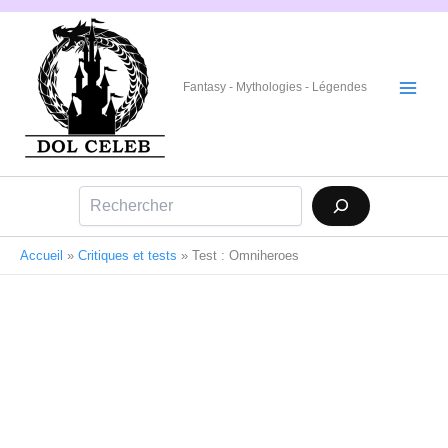
Aller
au
contenu
Fantasy - Mythologies - Légendes
Rechercher
Accueil
»
Critiques et tests
»
Test : Omniheroes