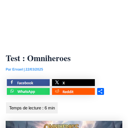
Test : Omniheroes
Par
Ervael
|
22/03/2025
S
h
a
r
e