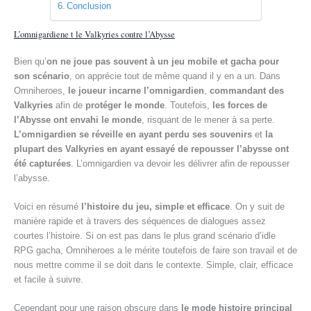
Conclusion
L’omnigardiene t le Valkyries contre l’Abysse
Bien qu’
on ne joue pas souvent à un jeu mobile et gacha pour
son scénario
, on apprécie tout de même quand il y en a un. Dans
Omniheroes,
le joueur incarne l’omnigardien
,
commandant des
Valkyries
afin de
protéger le monde
. Toutefois,
les forces de
l’Abysse ont envahi le monde
, risquant de le mener à sa perte.
L’omnigardien se réveille en ayant perdu ses souvenirs
et
la
plupart des Valkyries en ayant essayé de repousser l’abysse ont
été capturées
. L’omnigardien va devoir les délivrer afin de repousser
l’abysse.
Voici en résumé
l’histoire du jeu, simple et efficace
. On y suit de
manière rapide et à travers des séquences de dialogues assez
courtes l’histoire. Si on est pas dans le plus grand scénario d’idle
RPG gacha, Omniheroes a le mérite toutefois de faire son travail et de
nous mettre comme il se doit dans le contexte. Simple, clair, efficace
et facile à suivre.
Cependant pour une raison obscure dans
le mode histoire principal