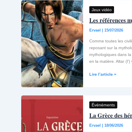
livre
Jeux vidéo
:
Les références m
10
lectures
Ervael
|
15/07/2026
pour
remonter
Comme toutes les civil
aux
reposant sur la mythol
sources
mythologiques dans la 
de
en la matière. Altar (l’)
la
fantasy
Les
Lire l’article »
références
mythologiques
dans
Prince
Événéments
of
La Grèce des hér
Persia
Ervael
|
18/06/2026