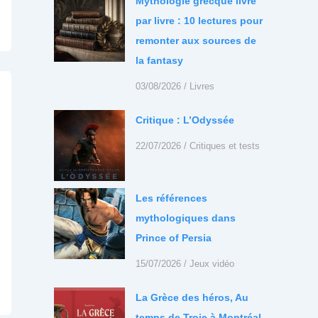
Mythologie grecque livre
par livre : 10 lectures pour
remonter aux sources de
la fantasy
03/08/2026
/
Livres
Critique : L’Odyssée
22/07/2026
/
Critiques et tests
Les références
mythologiques dans
Prince of Persia
15/07/2026
/
Jeux vidéo
La Grèce des héros, Au
temps de Troie à Montréal