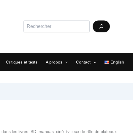
Rechercher
Critiques et tests
A propos
Contact
English
 dans les livres, BD, mangas, ciné, tv, jeux de rôle de plateaux,