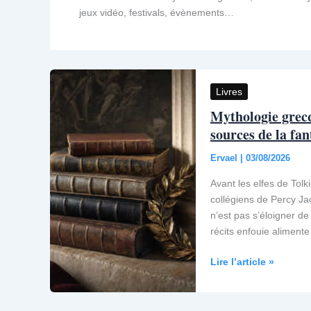
jeux vidéo, festivals, évènements…
Livres
Mythologie grecq
sources de la fan
Ervael
|
03/08/2026
Avant les elfes de Tol
collégiens de Percy Jac
n’est pas s’éloigner de
récits enfouie aliment
Mythologie
Lire l’article »
grecque
livre
par