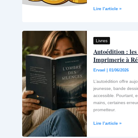
Kamas
Lire l’article »
Wakfu
:
comment
en
Livres
gagner,
Autoédition : les
bien
Imprimerie à Ré
les
utiliser
Ervael
|
01/06/2026
et
en
L’autoédition offre auj
acheter
jeunesse, bande dessin
sans
accessible. Pourtant, e
risque
mains, certaines erre
prometteur.
Autoédition
Lire l’article »
:
les