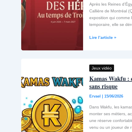
Après les Reines d’Égyp
Callière de Montréal 
exposition qui comme l
temporaire, elle se dé
La
Lire l’article »
Grèce
des
héros,
Au
Jeux vidéo
temps
Kamas Wakfu : co
de
sans risque
Troie
à
Ervael
|
15/06/2026
Montréal
Dans Wakfu, les kamas s
monter ses métiers, ac
une réserve confortabl
venu ou un joueur de r