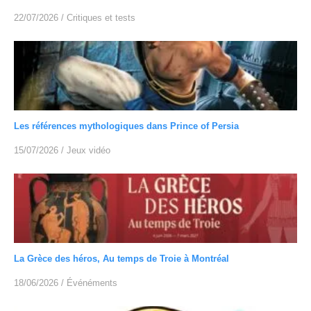
22/07/2026
/
Critiques et tests
Les références mythologiques dans Prince of Persia
15/07/2026
/
Jeux vidéo
La Grèce des héros, Au temps de Troie à Montréal
18/06/2026
/
Événéments