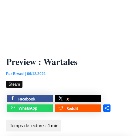
Preview : Wartales
Par
Ervael
|
06/12/2021
Steam
S
h
a
r