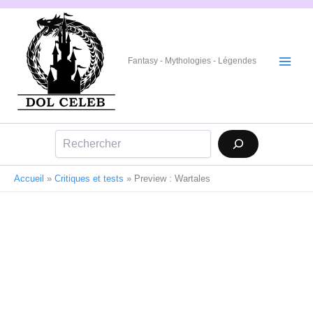
Aller
au
contenu
Fantasy - Mythologies - Légendes
Rechercher
Accueil
»
Critiques et tests
»
Preview : Wartales