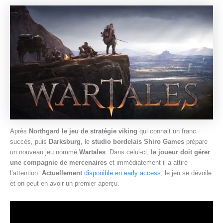
e
Après
Northgard le jeu de stratégie viking
qui connait un franc
succès, puis
Darksburg
, le
studio bordelais Shiro Games
prépare
un nouveau jeu nommé
Wartales
. Dans celui-ci,
le joueur doit gérer
une compagnie de mercenaires
et immédiatement il a attiré
l’attention.
Actuellement
disponible en early access
, le jeu se dévoile
et on peut en avoir un premier aperçu.