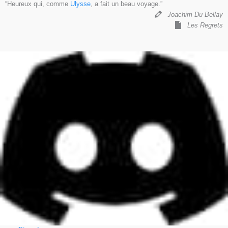
“Heureux qui, comme
Ulysse
, a fait un beau voyage.”
Joachim Du Bellay
Les Regrets