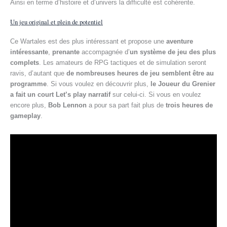
Ainsi en terme d’histoire et d’univers la difficulté est cohérente.
Un jeu original et plein de potentiel
Ce Wartales est des plus intéressant et propose une
aventure
intéressante
,
prenante
accompagnée d’
un système de jeu des plus
complets
. Les amateurs de RPG tactiques et de simulation seront
ravis, d’autant que
de nombreuses heures de jeu semblent être au
programme
. Si vous voulez en découvrir plus,
le Joueur du Grenier
a fait un court Let’s play narratif
sur celui-ci. Si vous en voulez
encore plus,
Bob Lennon
a pour sa part fait plus de
trois heures de
gameplay
.