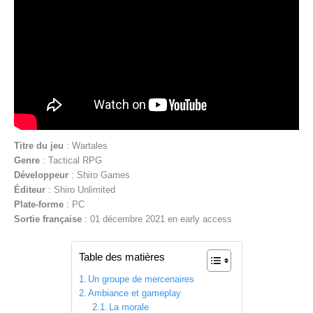
Titre du jeu
: Wartales
Genre
: Tactical RPG
Développeur
: Shiro Games
Éditeur
: Shiro Unlimited
Plate-forme
: PC
Sortie française
: 01 décembre 2021 en early access
Table des matières
Un groupe de mercenaires
Ambiance et gameplay
La morale