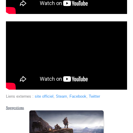
Liens externes :
site officiel
,
Steam
,
Facebook
,
Twitter
Suggestions