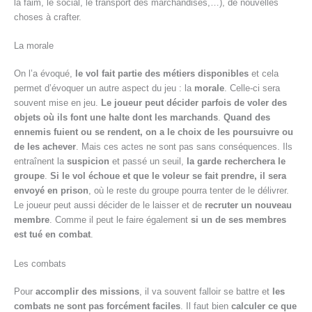
la faim, le social, le transport des marchandises,…), de nouvelles
choses à crafter.
La morale
On l’a évoqué,
le vol fait partie des métiers disponibles
et cela
permet d’évoquer un autre aspect du jeu : la
morale
. Celle-ci sera
souvent mise en jeu.
Le joueur peut décider parfois de voler des
objets où ils font une halte dont les marchands
.
Quand des
ennemis fuient ou se rendent, on a le choix de les poursuivre ou
de les achever
. Mais ces actes ne sont pas sans conséquences. Ils
entraînent la
suspicion
et passé un seuil,
la garde recherchera le
groupe
.
Si le vol échoue et que le voleur se fait prendre, il sera
envoyé en prison
, où le reste du groupe pourra tenter de le délivrer.
Le joueur peut aussi décider de le laisser et de
recruter un nouveau
membre
. Comme il peut le faire également
si un de ses membres
est tué en combat
.
Les combats
Pour
accomplir des missions
, il va souvent falloir se battre et
les
combats ne sont pas forcément faciles
. Il faut bien
calculer ce que