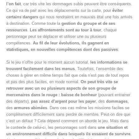
l’on fait
, car très vite les dommages subis peuvent être conséquents.
Ce qui va de pair avec les déplacements sur la carte, pour
éviter
certains dangers
qui nous rendraient en mauvais état une fois arrivés
à destination. Comme toute la
gestion du groupe et de ses
ressources
.
Les affrontements sont au tour à tour
, chaque
personnage peut se déplacer et utiliser une ou plusieurs
compétences.
Au fil de leur évolutions, ils gagnent en
statistiques, en nouvelles compétences dont des passives
.
Si le jeu n’offre pour le moment aucun tutorial,
les informations se
trouvent facilement dans les menus
. Toutefois, l’ensemble des
choses à gérer en même temps fait que cela n’est pas de tout repos
et pas des plus faciles, en mode normal.
On peut très vite se
retrouver avec un ou plusieurs aspects de son groupe de
mercenaires dans le rouge :
baisse de bonheur
(pouvant entrainer
des départs),
pas assez d’argent pour les payer
, des
dommages
,
des
armures abimées
. Dans ces cas même les missions faciles se
complètement difficilement sans perdre de membre. Peut-on dire que
c’est un défaut ? Cela dépend comment on aborde le jeu. Mais dans
le contexte de celui-ci, les personnages sont dans
une situation et
un environnement difficile dans lesquels ils essaient de survivre
.