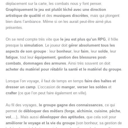
déplacement sur la carte, les combats nous y font penser.
Graphiquement le jeu est plutôt léché avec une direction
artistique de qualité
et des
musiques discrètes
, mais qui plongent
bien dans l’ambiance. Même si on les aurait peut-être aimé plus
présentes.
On se rend compte très vite que
le jeu est plus qu’un RPG
, il frôle
presque la
simulation
. Le joueur doit
gérer absolument tous les
aspects de son groupe
: leur
bonheur
, leur
faim
, leur
solde
, leur
fatigue
, tout leur
équipement
,
gestion des blessures post-
combats
,
dommages des armures
. Ainsi très souvent on doit
acheter du matériel pour rétablir la santé et le matériel du groupe
.
Lorsque l’on voyage, il faut de temps en temps
faire des haltes et
dresser un camp
. L’occasion de
manger
,
verser les soldes
et
crafter
(ce que l’on peut faire également en ville).
Au fil des voyages,
le groupe gagne des connaissances
, ce qui
permet de
débloquer des métiers
(
forge
,
alchimie
,
cuisine
,
pèche
,
vol
,…),. Mais aussi
développer des aptitudes
, que cela soit pour
améliorer le voyage et la vie du groupe
(son bonheur, sa gestion de