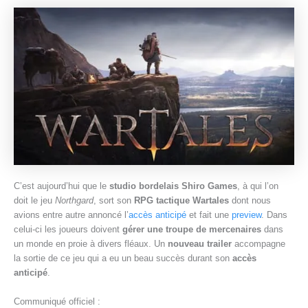
e
C’est aujourd’hui que le
studio bordelais Shiro Games
, à qui l’on
doit le jeu
Northgard
, sort son
RPG tactique Wartales
dont nous
avions entre autre annoncé l’
accès anticipé
et fait une
preview
. Dans
celui-ci les joueurs doivent
gérer une troupe de mercenaires
dans
un monde en proie à divers fléaux. Un
nouveau trailer
accompagne
la sortie de ce jeu qui a eu un beau succès durant son
accès
anticipé
.
Communiqué officiel :