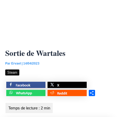
Sortie de Wartales
Par
Ervael
|
14/04/2023
Steam
S
h
a
r