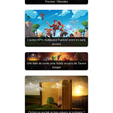
Preview : Wartales
L'action-RPG multijoueur Farever entre en early
access
Une date de sortie pour l'early access de Tavern
Keeper
Qu’est-ce qui fait un bon univers et scénario ?