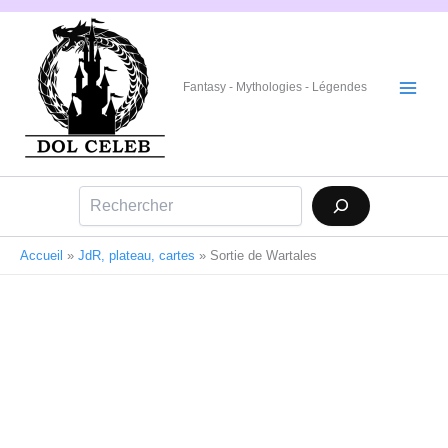
Aller
au
contenu
Fantasy - Mythologies - Légendes
Rechercher
Accueil
»
JdR, plateau, cartes
»
Sortie de Wartales