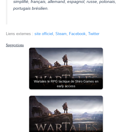
simplifié, français, allemand, espagnol, russe, polonais,
portugais brésilien.
Liens externes :
site officiel
,
Steam
,
Facebook
,
Twitter
Suggestions
Wartales le RPG tactique de Shiro Games en
early access