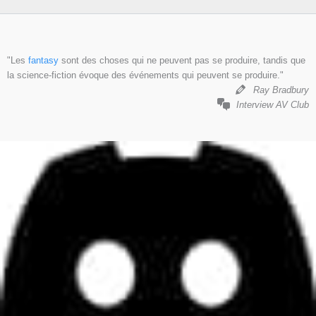
"Les
fantasy
sont des choses qui ne peuvent pas se produire, tandis que
la science-fiction évoque des événements qui peuvent se produire."
Ray Bradbury
Interview AV Club