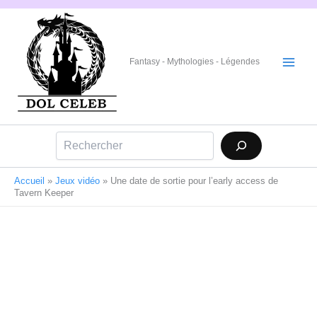
Aller
au
contenu
Fantasy - Mythologies - Légendes
Rechercher
Accueil
»
Jeux vidéo
»
Une date de sortie pour l’early access de
Tavern Keeper