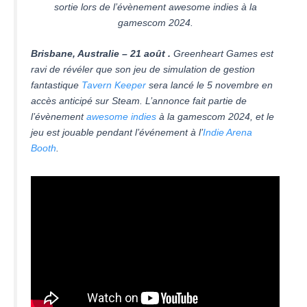
sortie lors de l’évènement awesome indies à la
gamescom 2024.
Brisbane, Australie – 21 août .
Greenheart Games est
ravi de révéler que son jeu de simulation de gestion
fantastique
Tavern Keeper
sera lancé le 5 novembre en
accès anticipé sur Steam. L’annonce fait partie de
l’évènement
awesome indies
à la gamescom 2024, et le
jeu est jouable pendant l’événement à l’
Indie Arena
Booth
.