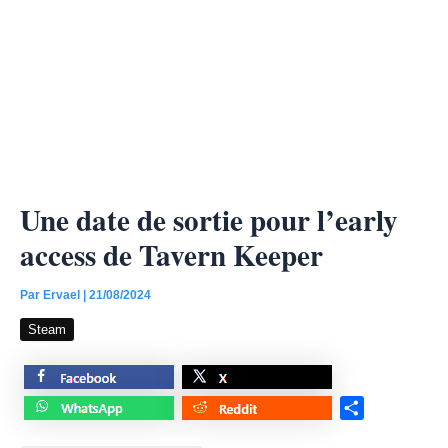
Une date de sortie pour l’early
access de Tavern Keeper
Par
Ervael
|
21/08/2024
Steam
S
h