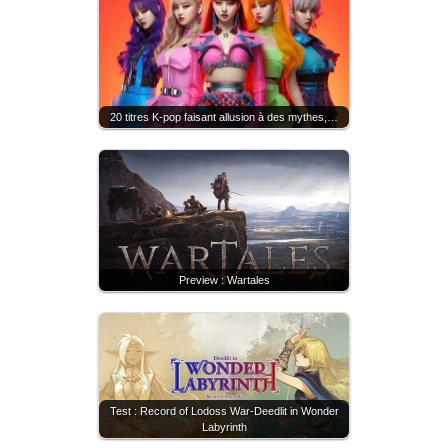
20 titres K-pop faisant allusion à des mythes,…
Preview : Wartales
Test : Record of Lodoss War-Deedlit in Wonder
Labyrinth