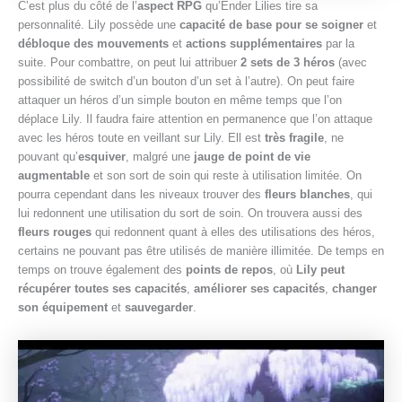
C’est plus du côté de l’
aspect RPG
qu’Ender Lilies tire sa
personnalité. Lily possède une
capacité de base pour se soigner
et
débloque des mouvements
et
actions supplémentaires
par la
suite. Pour combattre, on peut lui attribuer
2 sets de 3 héros
(avec
possibilité de switch d’un bouton d’un set à l’autre). On peut faire
attaquer un héros d’un simple bouton en même temps que l’on
déplace Lily. Il faudra faire attention en permanence que l’on attaque
avec les héros toute en veillant sur Lily. Ell est
très fragile
, ne
pouvant qu’
esquiver
, malgré une
jauge de point de vie
augmentable
et son sort de soin qui reste à utilisation limitée. On
pourra cependant dans les niveaux trouver des
fleurs blanches
, qui
lui redonnent une utilisation du sort de soin. On trouvera aussi des
fleurs rouges
qui redonnent quant à elles des utilisations des héros,
certains ne pouvant pas être utilisés de manière illimitée. De temps en
temps on trouve également des
points de repos
, où
Lily peut
récupérer toutes ses capacités
,
améliorer ses capacités
,
changer
son équipement
et
sauvegarder
.