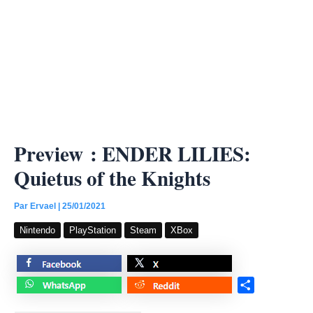
Preview : ENDER LILIES:
Quietus of the Knights
Par
Ervael
|
25/01/2021
Nintendo
PlayStation
Steam
XBox
S
h