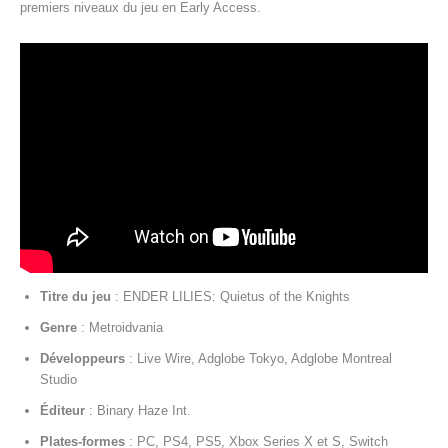
premiers niveaux du jeu en Early Access.
Titre du jeu
: ENDER LILIES: Quietus of the Knights
Genre
: Metroidvania
Développeurs
: Live Wire, Adglobe Tokyo, Adglobe Montreal
Studio
Éditeur
: Binary Haze Int.
Plates-formes
: PC, PS4, PS5, Xbox Series X et S, Switch