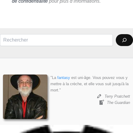
de confidentialité
pour plus d’informations.
Rechercher
"La
fantasy
est uni-âge. Vous pouvez vous y
mettre à la crèche, et elle vous suit jusqu'à la
mort."
Terry Pratchett
The Guardian