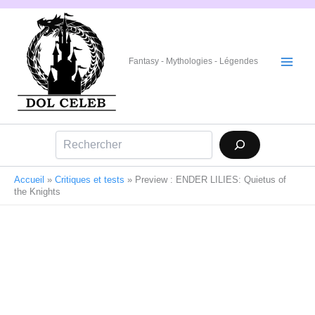
Aller
au
contenu
Fantasy - Mythologies - Légendes
Rechercher
Accueil
»
Critiques et tests
»
Preview : ENDER LILIES: Quietus of
the Knights