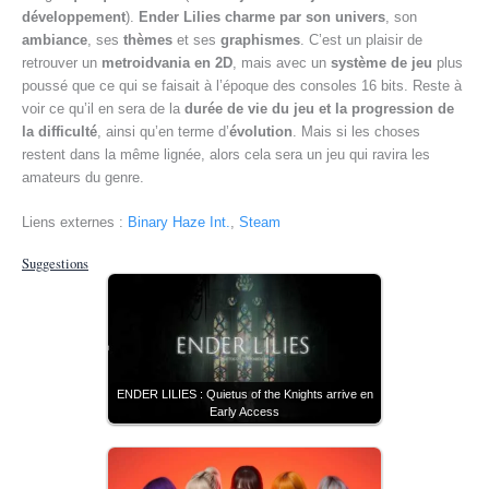
développement
).
Ender Lilies charme par son univers
, son
ambiance
, ses
thèmes
et ses
graphismes
. C’est un plaisir de
retrouver un
metroidvania en 2D
, mais avec un
système de jeu
plus
poussé que ce qui se faisait à l’époque des consoles 16 bits. Reste à
voir ce qu’il en sera de la
durée de vie du jeu et la progression de
la difficulté
, ainsi qu’en terme d’
évolution
. Mais si les choses
restent dans la même lignée, alors cela sera un jeu qui ravira les
amateurs du genre.
Liens externes :
Binary Haze Int.
,
Steam
Suggestions
ENDER LILIES : Quietus of the Knights arrive en
Early Access