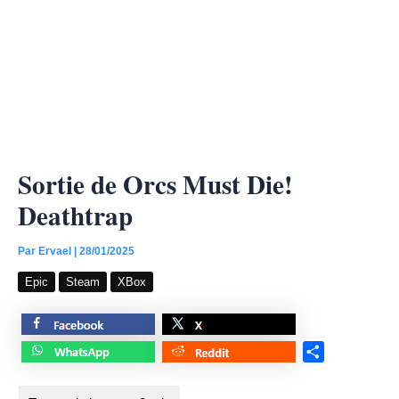
Sortie de Orcs Must Die!
Deathtrap
Par
Ervael
|
28/01/2025
Epic
Steam
XBox
S
h
a