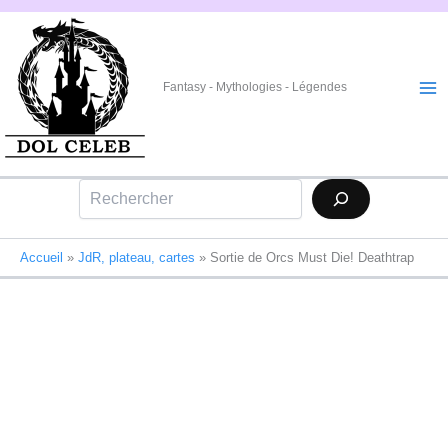
Aller
au
contenu
Fantasy - Mythologies - Légendes
Rechercher
Accueil
»
JdR, plateau, cartes
»
Sortie de Orcs Must Die! Deathtrap