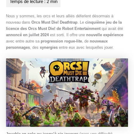
r
e
Nous y sommes, les orcs et leurs alliés déferlent désormais à
nouveau dans
Orcs Must Die! Deathtrap
. Le
cinquième jeu de la
licence des Orcs Must Die! de Robot Entertainment
qui avait été
annoncé en juillet 2024
est sorti. Il offre une
nouvelle expérience
avec entre autre sa
progression rogue-lite
, de
nouveaux
personnages
, des
synergies
entre eux avec lesquelles jouer.
Jouable en solo ou jusqu’à six joueurs
(avec une difficulté