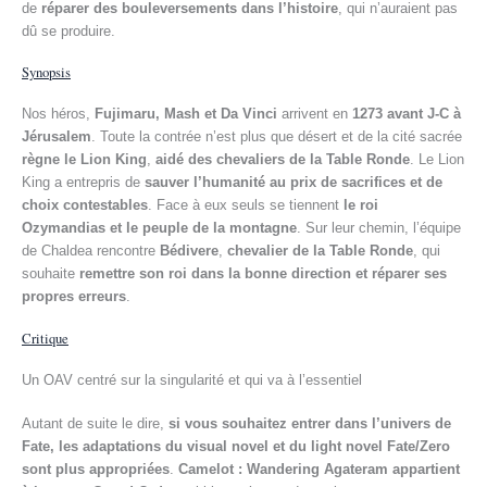
de
réparer des bouleversements dans l’histoire
, qui n’auraient pas
dû se produire.
Synopsis
Nos héros,
Fujimaru, Mash et Da Vinci
arrivent en
1273 avant J-C à
Jérusalem
. Toute la contrée n’est plus que désert et de la cité sacrée
règne le Lion King
,
aidé des chevaliers de la Table Ronde
. Le Lion
King a entrepris de
sauver l’humanité au prix de sacrifices et de
choix contestables
. Face à eux seuls se tiennent
le roi
Ozymandias et le peuple de la montagne
. Sur leur chemin, l’équipe
de Chaldea rencontre
Bédivere
,
chevalier de la Table Ronde
, qui
souhaite
remettre son roi dans la bonne direction et réparer ses
propres erreurs
.
Critique
Un OAV centré sur la singularité et qui va à l’essentiel
Autant de suite le dire,
si vous souhaitez entrer dans l’univers de
Fate, les adaptations du visual novel et du light novel Fate/Zero
sont plus appropriées
.
Camelot : Wandering Agateram appartient