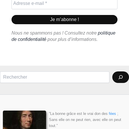
Nous ne spammons pas ! Consultez notre
politique
de confidentialité
pour plus d’informations.
Rechercher
“La bonne grâce est le vrai don des
fées
;
Sans elle on ne peut rien, avec elle on peut
tout.”